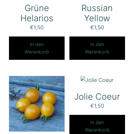
Grüne
Russian
Helarios
Yellow
€
1,50
€
1,50
In den
In den
Warenkorb
Warenkorb
Jolie Coeur
€
1,50
In den
Warenkorb