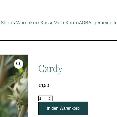
Shop
Warenkorb
Kasse
Mein Konto
AGB
Allgemeine I
Cardy
€
1,50
Cardy
Menge
In den Warenkorb