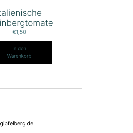
Italienische
inbergtomate
€
1,50
In den
Warenkorb
gipfelberg.de