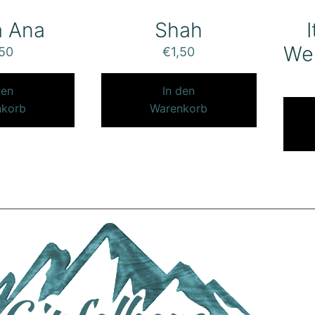
a Ana
Shah
We
,50
€
1,50
den
In den
nkorb
Warenkorb