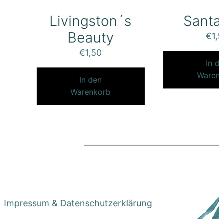
Livingston´s
Sant
Beauty
€
1
€
1,50
In 
Ware
In den
Warenkorb
Impressum & Datenschutzerklärung