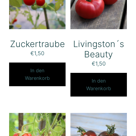
Zuckertraube
Livingston´s
Beauty
€
1,50
€
1,50
In den
Warenkorb
In den
Warenkorb