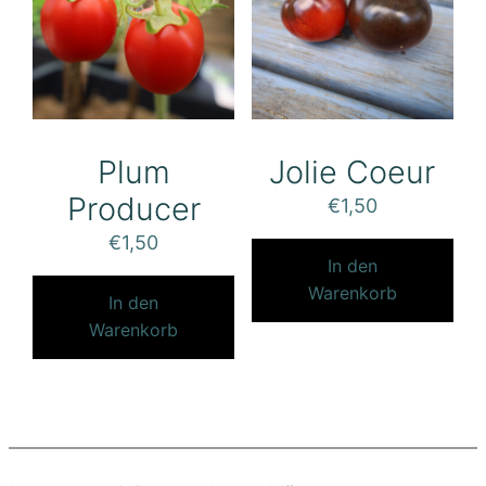
Plum
Jolie Coeur
Producer
€
1,50
€
1,50
In den
Warenkorb
In den
Warenkorb